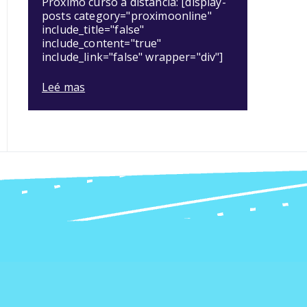
Próximo curso a distancia: [display-
posts category="proximoonline"
include_title="false"
include_content="true"
include_link="false" wrapper="div"]
Leé mas