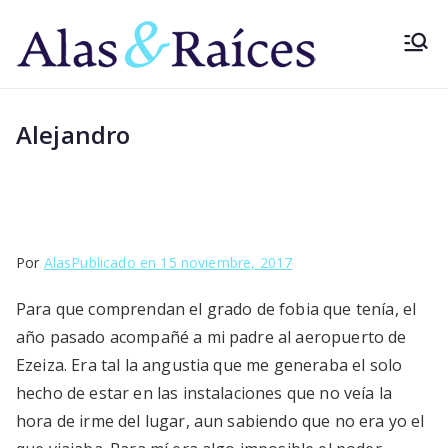
Saltar
al
Alas&
Superá el
contenido
miedo a volar
Raíce
con los
Alejandro
pioneros
s
Por
Alas
Publicado en
15 noviembre, 2017
Para que comprendan el grado de fobia que tenía, el
año pasado acompañé a mi padre al aeropuerto de
Ezeiza. Era tal la angustia que me generaba el solo
hecho de estar en las instalaciones que no veía la
hora de irme del lugar, aun sabiendo que no era yo el