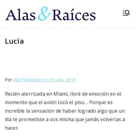
Saltar
al
Alas&
Superá el
contenido
miedo a volar
Raíce
con los
Lucía
pioneros
s
Por
Alas
Publicado en
15 julio, 2018
Recién aterrizada en Miami, lloré de emoción en el
momento que el avión tocó el piso… Porque es
increíble la sensación de haber logrado algo que un
día te prometiste a vos misma que jamás volverías a
hacer.