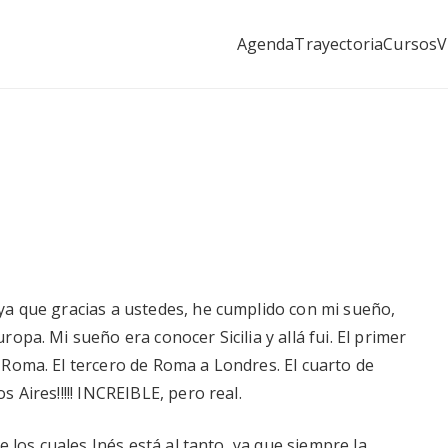
Agenda
Trayectoria
Cursos
V
as&Raíces
el miedo a volar con los pioneros
ya que gracias a ustedes, he cumplido con mi sueño,
opa. Mi sueño era conocer Sicilia y allá fui. El primer
Roma. El tercero de Roma a Londres. El cuarto de
 Aires!!!!! INCREIBLE, pero real.
e los cuales Inés está al tanto, ya que siempre la