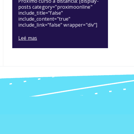
Próximo curso a distancia: [display-
posts category="proximoonline"
include_title="false"
include_content="true"
include_link="false" wrapper="div"]
Leé mas