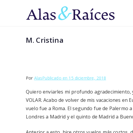
Saltar
al
Al
Superá 
contenido
M. Cristina
Por
Alas
Publicado en
15 diciembre, 2018
Quiero enviarles mi profundo agradecimiento, 
VOLAR. Acabo de volver de mis vacaciones en Eur
vuelo fue a Roma. El segundo fue de Palermo a 
Londres a Madrid y el quinto de Madrid a Buenos
Anterior a esto, hice otros vuelos más cortos, d