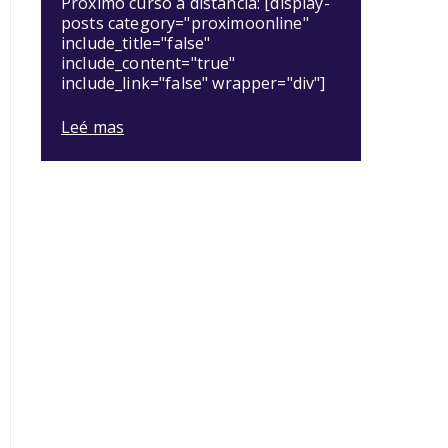
Próximo curso a distancia: [display-
posts category="proximoonline"
include_title="false"
include_content="true"
include_link="false" wrapper="div"]
Leé mas