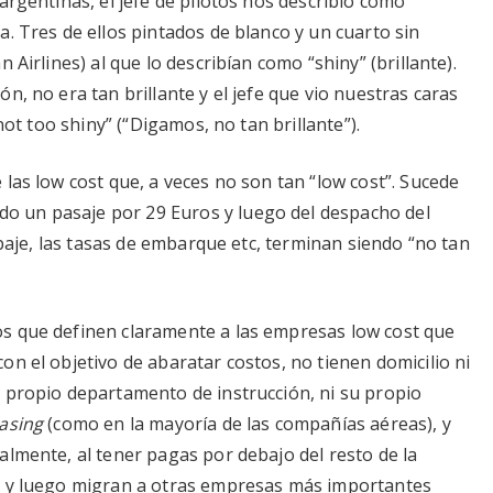
argentinas, el jefe de pilotos nos describió cómo
. Tres de ellos pintados de blanco y un cuarto sin
 Airlines) al que lo describían como “shiny” (brillante).
n, no era tan brillante y el jefe que vio nuestras caras
not too shiny” (“Digamos, no tan brillante”).
las low cost que, a veces no son tan “low cost”. Sucede
 un pasaje por 29 Euros y luego del despacho del
ipaje, las tasas de embarque etc, terminan siendo “no tan
s que definen claramente a las empresas low cost que
n el objetivo de abaratar costos, no tienen domicilio ni
 propio departamento de instrucción, ni su propio
easing
(como en la mayoría de las compañías aéreas), y
almente, al tener pagas por debajo del resto de la
s y luego migran a otras empresas más importantes