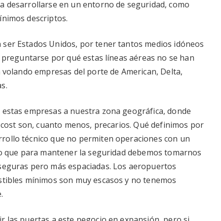
da desarrollarse en un entorno de seguridad, como
ínimos descriptos.
 ser Estados Unidos, por tener tantos medios idóneos
na preguntarse por qué estas líneas aéreas no se han
en volando empresas del porte de American, Delta,
s.
r estas empresas a nuestra zona geográfica, donde
w cost son, cuanto menos, precarios. Qué definimos por
rollo técnico que no permiten operaciones con un
digo que para mantener la seguridad debemos tomarnos
 seguras pero más espaciadas. Los aeropuertos
ustibles mínimos son muy escasos y no tenemos
.
r las puertas a este negocio en expansión, pero si