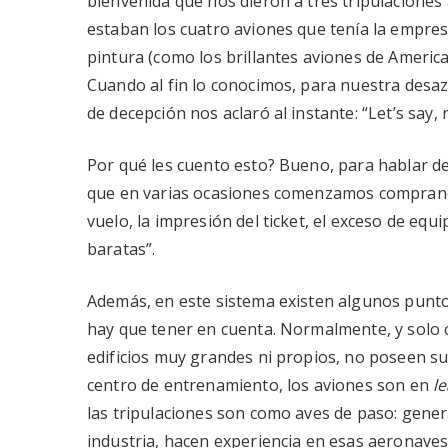
bienvenida que nos dieron a tres tripulaciones 
estaban los cuatro aviones que tenía la empresa
pintura (como los brillantes aviones de American
Cuando al fin lo conocimos, para nuestra desazó
de decepción nos aclaró al instante: “Let’s say, 
Por qué les cuento esto? Bueno, para hablar de 
que en varias ocasiones comenzamos comprando
vuelo, la impresión del ticket, el exceso de equ
baratas”.
Además, en este sistema existen algunos punto
hay que tener en cuenta. Normalmente, y solo co
edificios muy grandes ni propios, no poseen su
centro de entrenamiento, los aviones son en
l
las tripulaciones son como aves de paso: gener
industria, hacen experiencia en esas aeronave