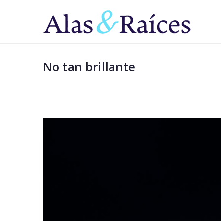
Saltar
al
Al
Superá 
contenido
No tan brillante