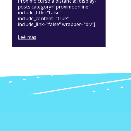
Próximo curso a distancia: [display-
posts category="proximoonline"
include_title="false"
include_content="true"
include_link="false" wrapper="div"]
Leé mas