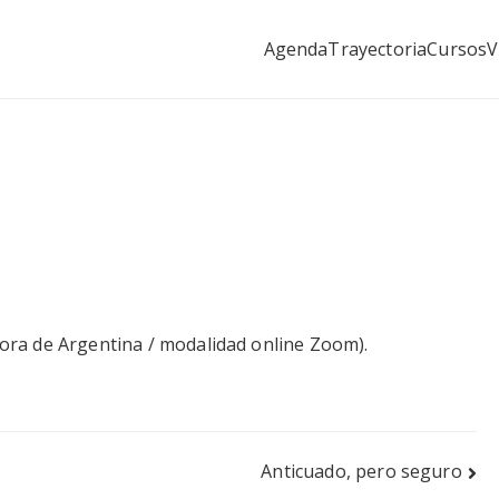
Agenda
Trayectoria
Cursos
V
as&Raíces
el miedo a volar con los pioneros
(hora de Argentina / modalidad online Zoom).
Anticuado, pero seguro