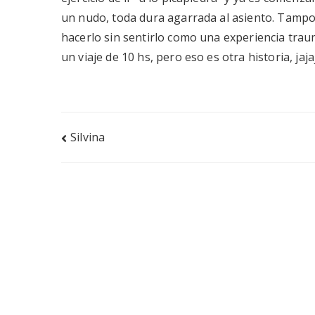
un nudo, toda dura agarrada al asiento. Tamp
hacerlo sin sentirlo como una experiencia trau
un viaje de 10 hs, pero eso es otra historia, jajaj
Navegación
Silvina
de
entradas