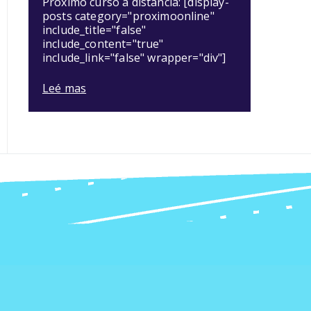
Próximo curso a distancia: [display-
posts category="proximoonline"
include_title="false"
include_content="true"
include_link="false" wrapper="div"]
Leé mas