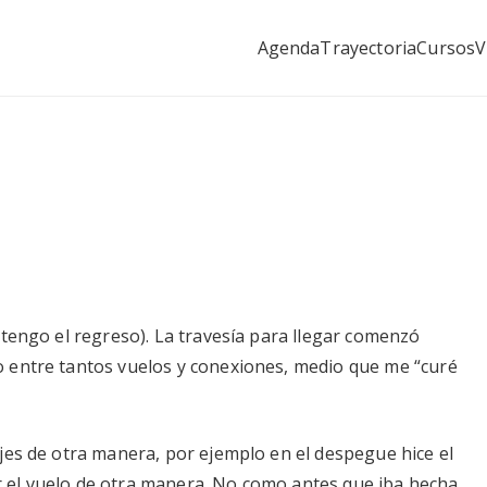
Agenda
Trayectoria
Cursos
V
as&Raíces
el miedo a volar con los pioneros
 tengo el regreso). La travesía para llegar comenzó
 entre tantos vuelos y conexiones, medio que me “curé
jes de otra manera, por ejemplo en el despegue hice el
zar el vuelo de otra manera. No como antes que iba hecha