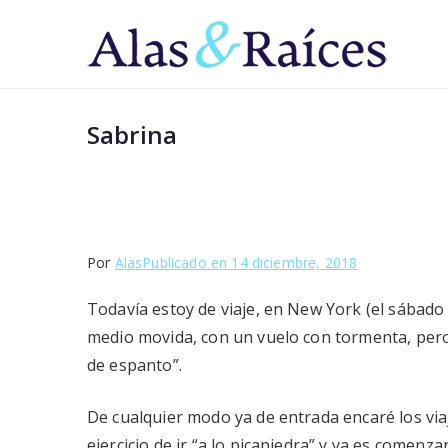
Saltar
al
Al
Superá 
contenido
Sabrina
Por
Alas
Publicado en
14 diciembre, 2018
Todavía estoy de viaje, en New York (el sábado
medio movida, con un vuelo con tormenta, pero
de espanto”.
De cualquier modo ya de entrada encaré los via
ejercicio de ir “a lo picapiedra” y ya es comen