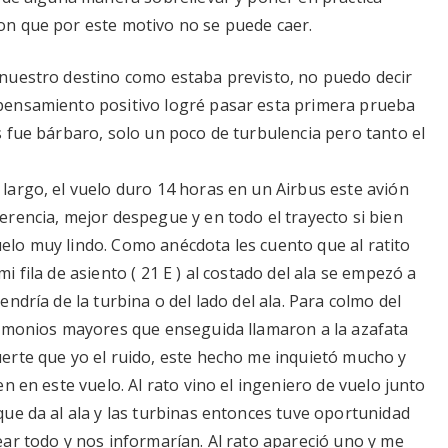
n que por este motivo no se puede caer.
nuestro destino como estaba previsto, no puedo decir
pensamiento positivo logré pasar esta primera prueba
 fue bárbaro, solo un poco de turbulencia pero tanto el
largo, el vuelo duro 14 horas en un Airbus este avión
rencia, mejor despegue y en todo el trayecto si bien
lo muy lindo. Como anécdota les cuento que al ratito
 fila de asiento ( 21 E ) al costado del ala se empezó a
ndría de la turbina o del lado del ala. Para colmo del
rimonios mayores que enseguida llamaron a la azafata
erte que yo el ruido, este hecho me inquietó mucho y
n en este vuelo. Al rato vino el ingeniero de vuelo junto
ue da al ala y las turbinas entonces tuve oportunidad
ar todo y nos informarían. Al rato apareció uno y me