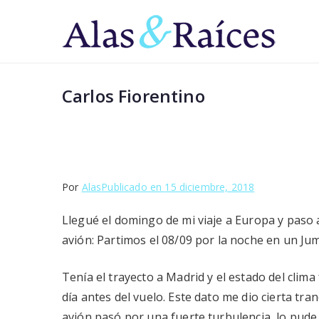
Saltar
al
Al
Superá 
contenido
Carlos Fiorentino
Por
Alas
Publicado en
15 diciembre, 2018
Llegué el domingo de mi viaje a Europa y paso
avión: Partimos el 08/09 por la noche en un Ju
Tenía el trayecto a Madrid y el estado del clima 
día antes del vuelo. Este dato me dio cierta tra
avión pasó por una fuerte turbulencia, lo pude