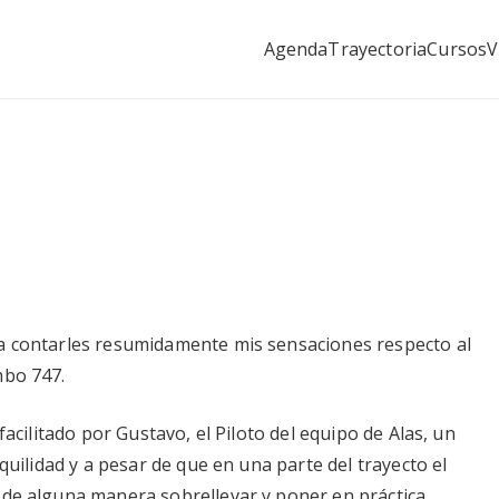
Agenda
Trayectoria
Cursos
V
as&Raíces
el miedo a volar con los pioneros
 a contarles resumidamente mis sensaciones respecto al
mbo 747.
facilitado por Gustavo, el Piloto del equipo de Alas, un
nquilidad y a pesar de que en una parte del trayecto el
 de alguna manera sobrellevar y poner en práctica