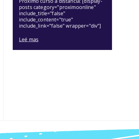
Próximo curso a distancia: [display-
posts category="proximoonline"
include_title="false"
include_content="true"
include_link="false" wrapper="div"]
Leé mas