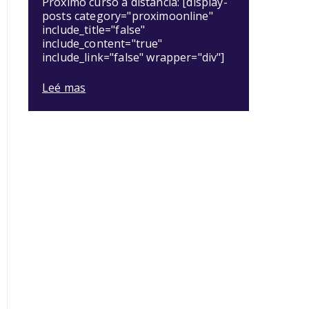
Próximo curso a distancia: [display-
posts category="proximoonline"
include_title="false"
include_content="true"
include_link="false" wrapper="div"]
Leé mas