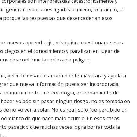
 corporales son interpretadas catastróficamente y
 generan emociones ligadas al miedo, lo incierto, la
a porque las respuestas que desencadenan esos
r nuevos aprendizaje, ni siquiera cuestionarse esas
ciegos en el conocimiento y paralizan en lugar de
 que des-confirme la certeza de peligro.
na, permite desarrollar una mente más clara y ayuda a
ograr que nueva información pueda ser incorporada.
es, mantenimiento, meteorología, entrenamiento de
de haber volado sin pasar ningún riesgo, no es tomada en
 de no volver a volar. No es real, sólo fue percibido un
nocimiento de que nada malo ocurrió. En esos casos
nto padecido que muchas veces logra borrar toda la
ia.