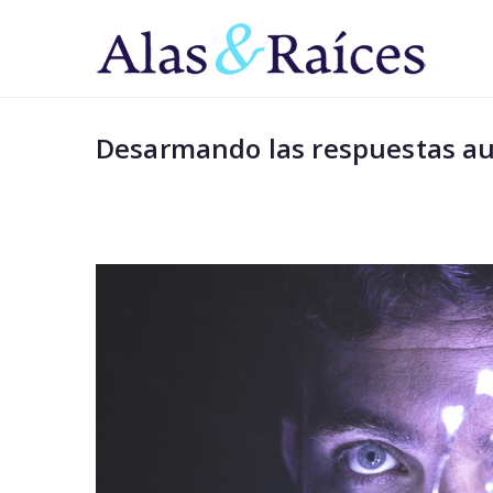
Saltar
al
Al
Superá 
contenido
Desarmando las respuestas a