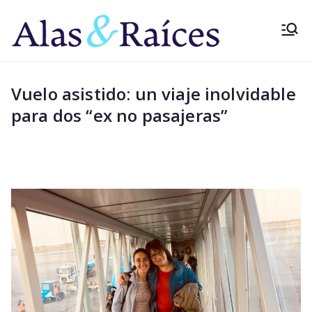
Saltar
al
Alas&
Superá el
contenido
miedo a volar
Raíce
con los
Vuelo asistido: un viaje inolvidable
pioneros
s
para dos “ex no pasajeras”